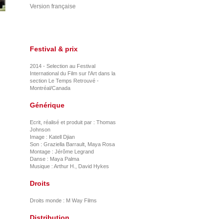
Version française
Festival & prix
2014 - Selection au Festival
International du Film sur l'Art dans la
section Le Temps Retrouvé -
Montréal/Canada
Générique
Ecrit, réalisé et produit par : Thomas
Johnson
Image : Katell Djian
Son : Graziella Barrault, Maya Rosa
Montage : Jérôme Legrand
Danse : Maya Palma
Musique : Arthur H., David Hykes
Droits
Droits monde : M Way Films
Distribution